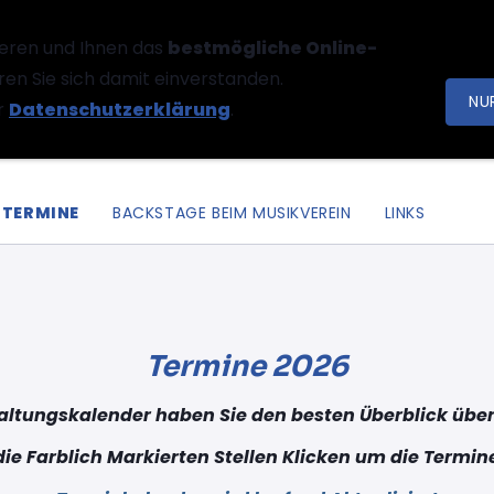
eren und Ihnen das
bestmögliche Online-
ren Sie sich damit einverstanden.
NU
r
Datenschutzerklärung
.
TERMINE
BACKSTAGE BEIM MUSIKVEREIN
LINKS
Termine 2026
ltungskalender haben Sie den besten Überblick über 
die Farblich Markierten Stellen Klicken um die Termi