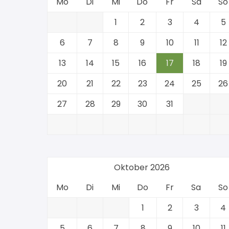
Mo
Di
Mi
Do
Fr
Sa
So
1
2
3
4
5
6
7
8
9
10
11
12
13
14
15
16
17
18
19
20
21
22
23
24
25
26
27
28
29
30
31
Oktober 2026
Mo
Di
Mi
Do
Fr
Sa
So
1
2
3
4
5
6
7
8
9
10
11