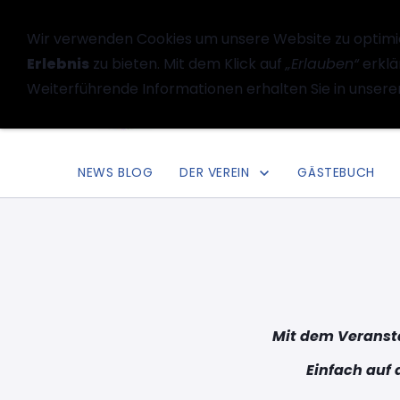
Wir verwenden Cookies um unsere Website zu optimi
Erlebnis
zu bieten. Mit dem Klick auf
„Erlauben“
erklä
Weiterführende Informationen erhalten Sie in unsere
NEWS BLOG
DER VEREIN
GÄSTEBUCH
Mit dem Veransta
Einfach auf 