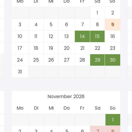
Mo
Di
Mi
Do
Fr
Sa
So
1
2
3
4
5
6
7
8
9
10
11
12
13
14
15
16
17
18
19
20
21
22
23
24
25
26
27
28
29
30
31
November 2026
Mo
Di
Mi
Do
Fr
Sa
So
1
2
3
4
5
6
7
8