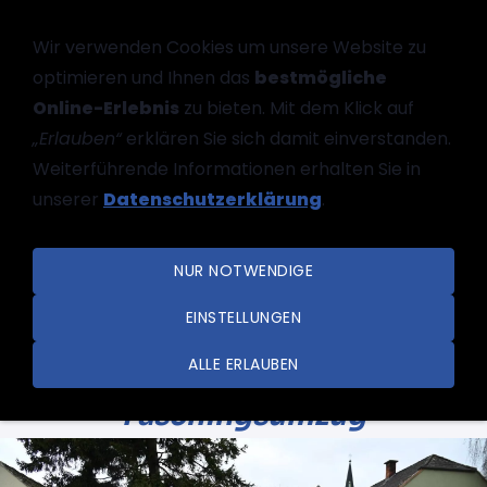
Wir verwenden Cookies um unsere Website zu
optimieren und Ihnen das
bestmögliche
Online-Erlebnis
zu bieten. Mit dem Klick auf
„Erlauben“
erklären Sie sich damit einverstanden.
Weiterführende Informationen erhalten Sie in
unserer
Datenschutzerklärung
.
NAVIGATION EINBLENDEN
NUR NOTWENDIGE
EINSTELLUNGEN
ALLE ERLAUBEN
Faschingsumzug