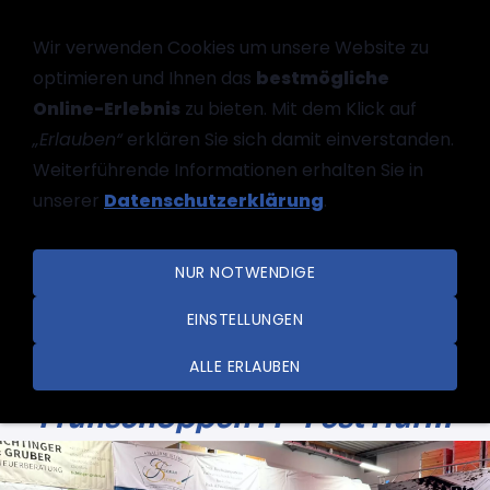
Wir verwenden Cookies um unsere Website zu
optimieren und Ihnen das
bestmögliche
Online-Erlebnis
zu bieten. Mit dem Klick auf
„Erlauben“
erklären Sie sich damit einverstanden.
Weiterführende Informationen erhalten Sie in
unserer
Datenschutzerklärung
.
NAVIGATION EINBLENDEN
NUR NOTWENDIGE
EINSTELLUNGEN
ALLE ERLAUBEN
Frühschoppen FF-Fest Hürm