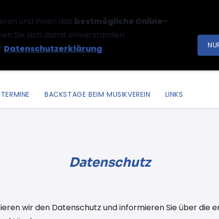
eren und Ihnen das
bestmögliche Online-
ren Sie sich damit einverstanden.
NU
r
Datenschutzerklärung
.
TERMINE
BACKSTAGE BEIM MUSIKVEREIN
LINKS
Datenschutz
ktieren wir den Datenschutz und informieren Sie über di