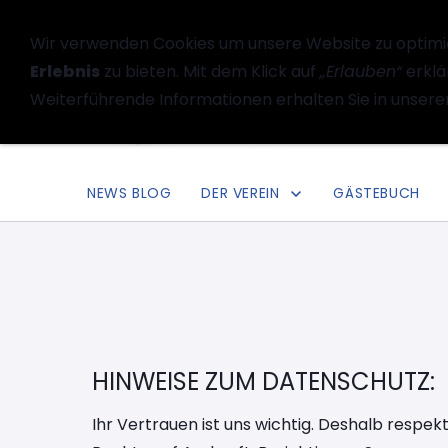
Wir verwenden Cookies um unsere Website zu optimi
Erlebnis
zu bieten. Mit dem Klick auf
„Erlauben“
erklä
Weiterführende Informationen erhalten Sie in unsere
NEWS BLOG
DER VEREIN
GÄSTEBUCH
HINWEISE ZUM DATENSCHUTZ:
Ihr Vertrauen ist uns wichtig. Deshalb respe