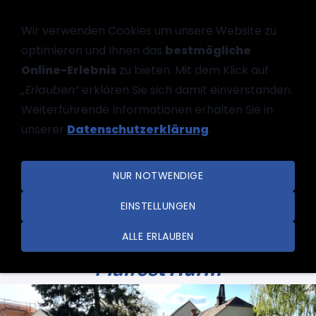
Wir verwenden Cookies um unsere Website zu
optimieren und Ihnen das
bestmögliche
Online-Erlebnis
zu bieten. Mit dem Klick auf
„Erlauben“
erklären Sie sich damit einverstanden.
Weiterführende Informationen erhalten Sie in
unserer
Datenschutzerklärung
.
NAVIGATION EINBLENDEN
NUR NOTWENDIGE
EINSTELLUNGEN
ALLE ERLAUBEN
Maifest Hürm