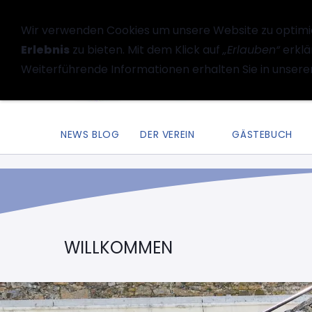
Wir verwenden Cookies um unsere Website zu optimi
Erlebnis
zu bieten. Mit dem Klick auf
„Erlauben“
erklä
Weiterführende Informationen erhalten Sie in unsere
NEWS BLOG
DER VEREIN
GÄSTEBUCH
WILLKOMMEN