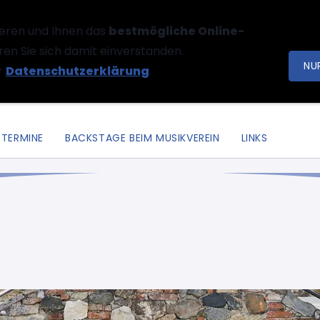
eren und Ihnen das
bestmögliche Online-
ren Sie sich damit einverstanden.
NU
r
Datenschutzerklärung
.
TERMINE
BACKSTAGE BEIM MUSIKVEREIN
LINKS