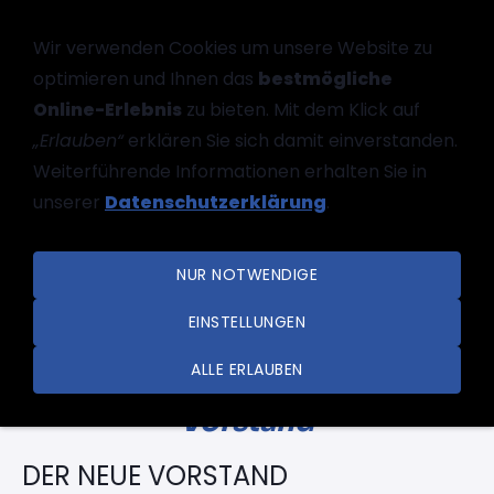
Wir verwenden Cookies um unsere Website zu
optimieren und Ihnen das
bestmögliche
Online-Erlebnis
zu bieten. Mit dem Klick auf
„Erlauben“
erklären Sie sich damit einverstanden.
Weiterführende Informationen erhalten Sie in
unserer
Datenschutzerklärung
.
NAVIGATION EINBLENDEN
NUR NOTWENDIGE
EINSTELLUNGEN
ALLE ERLAUBEN
Vorstand
DER NEUE VORSTAND