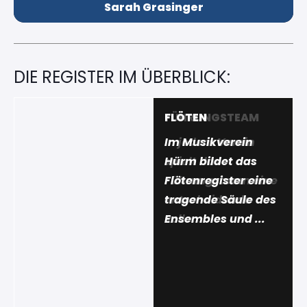
Sarah Grasinger
DIE REGISTER IM ÜBERBLICK:
FÜHRUNGSTEAM
FLÖTEN
In jedem Verein
Im Musikverein
spielt das
Hürm bildet das
Führungsteam eine
Flötenregister eine
entscheidende
tragende Säule des
Rolle...
Ensembles und ...